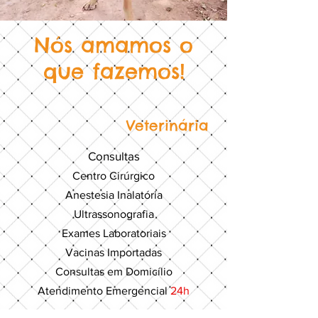
Nós amamos o
que fazemos!
Veterinária
Consultas
Centro Cirúrgico
Anestesia Inalatória
Ultrassonografia
Exames Laboratoriais
Vacinas Importadas
Consultas em Domicílio
Atendimento Emergencial
24h